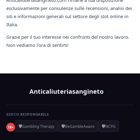
Anticaliuteriasangineto.com rimane a tua disposizione
esclusivamente per consulenze sulle recensioni, analisi dei
siti e informazioni generali sul settore degli slot online in
Italia.
Grazie per il tuo interesse nei confronti del nostro lavoro.
Non vediamo l'ora di sentirti!
Anticaliuteriasangineto
GIOCO RESPONSABILE
🛡️
🛡️
🛡️
Gambling Therapy
BeGambleAware
NCPG
18+