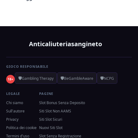
Anticaliuteriasangineto
GIOCO RESPONSABILE
🛡️
🛡️
🛡️
Gambling Therapy
BeGambleAware
NCPG
18+
LEGALE
PAGINE
Chi siamo
Slot Bonus Senza Deposito
Sull'autore
Siti Slot Non AAMS
Privacy
Siti Slot Sicuri
Politica dei cookie
Nuovi Siti Slot
Termini d'uso
Slot Senza Registrazione